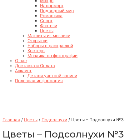
Макро
Натюрморт
Подводный мир
Романтика
Спорт
Фэнтези
Цветы
Магниты из мозаики
Открытки
Наборы с раскраской
Костеры
Мозаика по фотографии
О нас
Доставка и Оплата
Аккаунт
Детали учетной записи
Полезная информация
Главная
/
Цветы
/
Подсолнухи
/ Цветы – Подсолнухи №3
Цветы – Подсолнухи №3