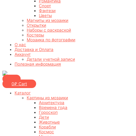
Романтика
Спорт
Фэнтези
Цветы
Магниты из мозаики
Открытки
Наборы с раскраской
Костеры
Мозаика по фотографии
О нас
Доставка и Оплата
Аккаунт
Детали учетной записи
Полезная информация
0
₽
Cart
Каталог
Картины из мозаики
Архитектура
Времена года
Гороскоп
Дети
Животные
Корабли
Космос