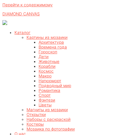
Перейти к содержимому
DIAMOND CANVAS
Каталог
Картины из мозаики
Архитектура
Времена года
Гороскоп
Дети
Животные
Корабли
Космос
Макро
Натюрморт
Подводный мир
Романтика
Спорт
Фэнтези
Цветы
Магниты из мозаики
Открытки
Наборы с раскраской
Костеры
Мозаика по фотографии
О нас