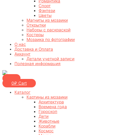
Романтика
Спорт
Фэнтези
Цветы
Магниты из мозаики
Открытки
Наборы с раскраской
Костеры
Мозаика по фотографии
О нас
Доставка и Оплата
Аккаунт
Детали учетной записи
Полезная информация
0
₽
Cart
Каталог
Картины из мозаики
Архитектура
Времена года
Гороскоп
Дети
Животные
Корабли
Космос