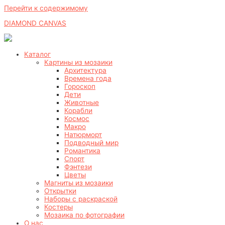
Перейти к содержимому
DIAMOND CANVAS
Каталог
Картины из мозаики
Архитектура
Времена года
Гороскоп
Дети
Животные
Корабли
Космос
Макро
Натюрморт
Подводный мир
Романтика
Спорт
Фэнтези
Цветы
Магниты из мозаики
Открытки
Наборы с раскраской
Костеры
Мозаика по фотографии
О нас