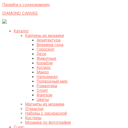
Перейти к содержимому
DIAMOND CANVAS
Каталог
Картины из мозаики
Архитектура
Времена года
Гороскоп
Дети
Животные
Корабли
Космос
Макро
Натюрморт
Подводный мир
Романтика
Спорт
Фэнтези
Цветы
Магниты из мозаики
Открытки
Наборы с раскраской
Костеры
Мозаика по фотографии
О нас