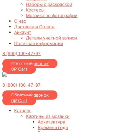
Наборы с раскраской
Костеры
Мозаика по фотографии
О нас
Доставка и Оплата
Аккаунт
Детали учетной записи
Полезная информация
8 (800) 100-47-97
Обратный звонок
0
₽
Cart
8 (800) 100-47-97
Обратный звонок
0
₽
Cart
Каталог
Картины из мозаики
Архитектура
Времена года