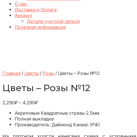
О нас
Доставка и Оплата
Аккаунт
Детали учетной записи
Полезная информация
Главная
/
Цветы
/
Розы
/ Цветы – Розы №12
Цветы – Розы №12
2,290
₽
–
4,290
₽
Акриловые Квадратные стразы 2.5мм
Полная выкладка
Производитель: Даймонд Канвас (РФ)
На плотном холсте нанесена схема с условными