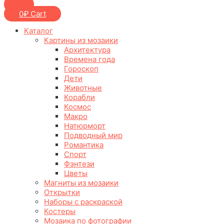
0
₽
Cart
Каталог
Картины из мозаики
Архитектура
Времена года
Гороскоп
Дети
Животные
Корабли
Космос
Макро
Натюрморт
Подводный мир
Романтика
Спорт
Фэнтези
Цветы
Магниты из мозаики
Открытки
Наборы с раскраской
Костеры
Мозаика по фотографии