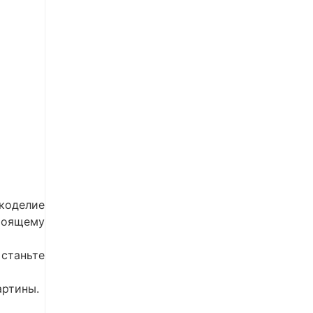
коделие
тоящему
станьте
артины.